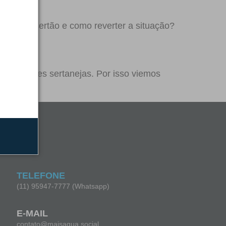
acta o sertão e como reverter a situação?
omunidades sertanejas. Por isso viemos
TELEFONE
(11) 95947-7777 (Whatsapp)
E-MAIL
contato@maisagua.social