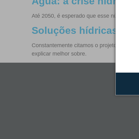
Água: a crise hídrica g
Até 2050, é esperado que esse número 5 b
Soluções hídricas do 
Constantemente citamos o projeto Mais Ág
explicar melhor sobre.