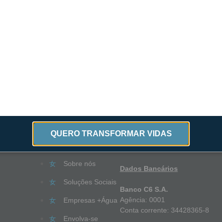
lobal e o sertão
ilhões tenham acesso inadequado à água. Como isso imp
projeto Mais Água
ua como uma das soluções hídricas que ofertamos às c
A sua doação transforma a
realidade de muitas famílias.
Não deixe de fazer a diferença
QUERO TRANSFORMAR VIDAS
ainda hoje! =)
Sobre nós
Dados Bancários
Soluções Sociais
Banco C6 S.A.
Agência: 0001
Empresas +Água
Conta corrente: 34428365-8
Envolva-se