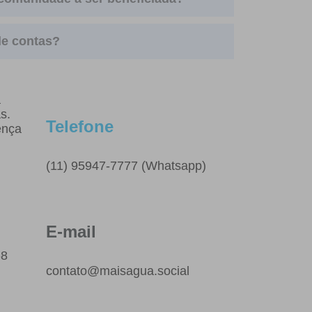
de contas?
a
s.
Telefone
ença
(11) 95947-7777 (Whatsapp)
E-mail
-8
contato@maisagua.social