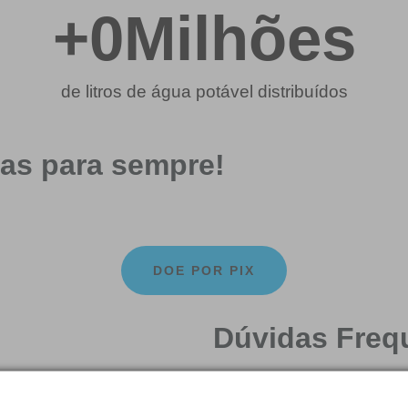
+
0
Milhões
de litros de água potável distribuídos
as para sempre!
DOE POR PIX
Dúvidas Freq
Saber suas dúvidas é impo