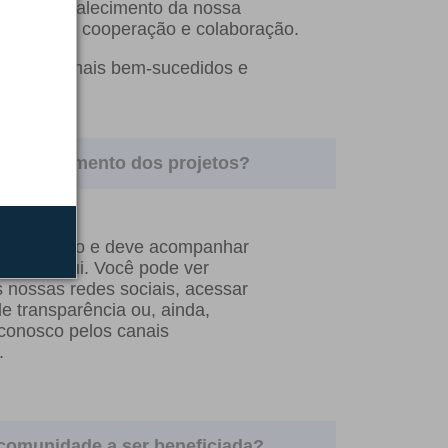
oas e fortalecimento da nossa
ultura de cooperação e colaboração.
as ainda mais bem-sucedidos e
 o andamento dos projetos?
o bem-vindo e deve acompanhar
ce por aqui. Você pode ver
 nossas redes sociais, acessar
de transparência ou, ainda,
 conosco pelos canais
.
comunidade a ser beneficiada?