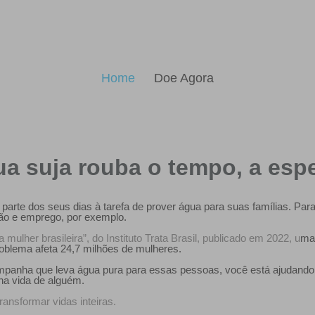
Home
Doe Agora
ua suja rouba o tempo, a esp
arte dos seus dias à tarefa de prover água para suas famílias. Pa
ão e emprego, por exemplo.
lher brasileira”, do Instituto Trata Brasil, publicado em 2022, u
ma
roblema afeta 24,7 milhões de mulheres.
panha que leva água pura para essas pessoas, você está ajudando a
na vida de alguém.
ansformar vidas inteiras.