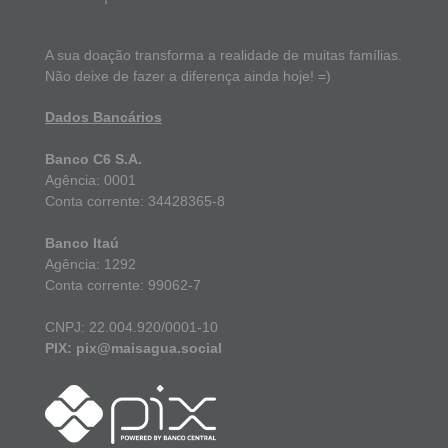
A sua doação transforma a realidade de muitas famílias.
Não deixe de fazer a diferença ainda hoje! =)
Dados Bancários
Banco C6 S.A.
Agência: 0001
Conta corrente: 34428365-8
Banco Itaú
Agência: 1292
Conta corrente: 99062-7
CNPJ: 22.004.920/0001-10
PIX: pix@maisagua.social