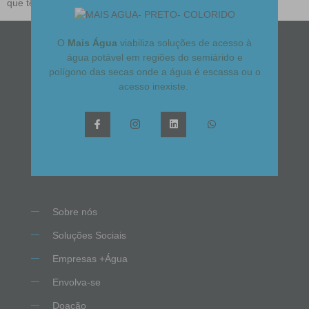
que têm dificuldade […]
O
Mais Água
viabiliza soluções de acesso à
água potável em regiões do semiárido e
polígono das secas onde a água é escassa ou o
acesso inexiste.
Sobre nós
Soluções Sociais
Empresas +Água
Envolva-se
Doação