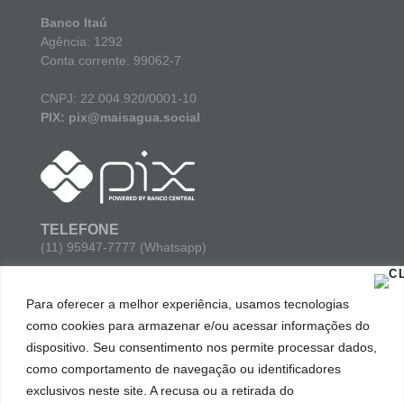
Banco Itaú
Agência: 1292
Conta corrente: 99062-7
CNPJ: 22.004.920/0001-10
PIX: pix@maisagua.social
TELEFONE
(11) 95947-7777 (Whatsapp)
E-MAIL
Para oferecer a melhor experiência, usamos tecnologias
contato@maisagua.social
como cookies para armazenar e/ou acessar informações do
dispositivo. Seu consentimento nos permite processar dados,
ENDEREÇO
como comportamento de navegação ou identificadores
Avenida Paulista 777, sala 102 parte 03. Bela Vista. São
Paulo/SP. Cep: 01311-914.
exclusivos neste site. A recusa ou a retirada do