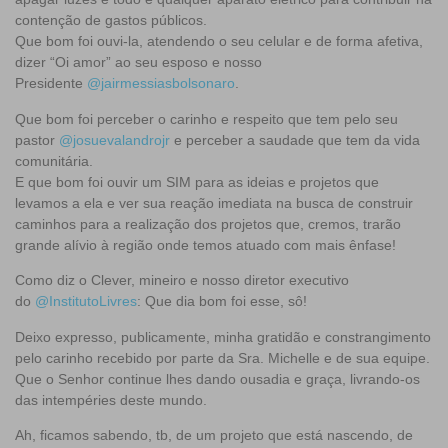
contenção de gastos públicos.
Que bom foi ouvi-la, atendendo o seu celular e de forma afetiva,
dizer “Oi amor” ao seu esposo e nosso
Presidente
@jairmessiasbolsonaro
.
Que bom foi perceber o carinho e respeito que tem pelo seu
pastor
@josuevalandrojr
e perceber a saudade que tem da vida
comunitária.
E que bom foi ouvir um SIM para as ideias e projetos que
levamos a ela e ver sua reação imediata na busca de construir
caminhos para a realização dos projetos que, cremos, trarão
grande alívio à região onde temos atuado com mais ênfase!
Como diz o Clever, mineiro e nosso diretor executivo
do
@InstitutoLivres
: Que dia bom foi esse, sô!
Deixo expresso, publicamente, minha gratidão e constrangimento
pelo carinho recebido por parte da Sra. Michelle e de sua equipe.
Que o Senhor continue lhes dando ousadia e graça, livrando-os
das intempéries deste mundo.
Ah, ficamos sabendo, tb, de um projeto que está nascendo, de