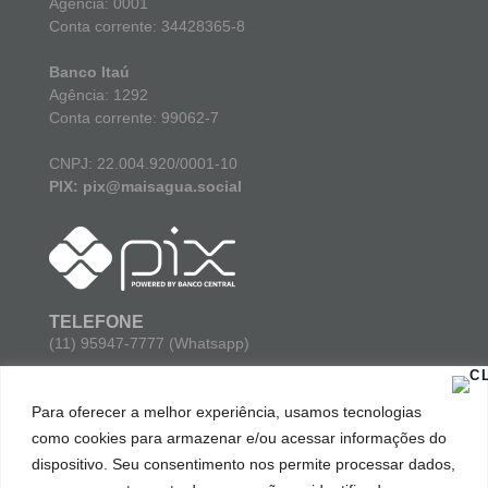
Agência: 0001
Conta corrente: 34428365-8
Banco Itaú
Agência: 1292
Conta corrente: 99062-7
CNPJ: 22.004.920/0001-10
PIX: pix@maisagua.social
TELEFONE
(11) 95947-7777 (Whatsapp)
E-MAIL
Para oferecer a melhor experiência, usamos tecnologias
contato@maisagua.social
como cookies para armazenar e/ou acessar informações do
dispositivo. Seu consentimento nos permite processar dados,
ENDEREÇO