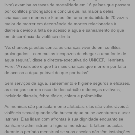
livre) examina as taxas de mortalidade em 16 países que passam
por conflitos prolongados e conclui que, na maioria deles,
crianças com menos de 5 anos têm uma probabilidade 20 vezes
maior de morrer em decorrência de mortes relacionadas à
diarreia devido à falta de acesso a água e saneamento do que
em decorrência da violência direta.
“As chances já estão contra as crianças vivendo em conflitos
prolongados – com muitas incapazes de chegar a uma fonte de
água segura”, disse a diretora-executiva do UNICEF, Henrietta
Fore. “A realidade é que há mais crianças que morrem por falta
de acesso a água potável do que por balas”.
Sem serviços de água, saneamento e higiene seguros e eficazes,
as crianças correm risco de desnutrição e doenças evitáveis,
incluindo diarreia, febre tifoide, cólera e poliomielite.
As
meninas são particularmente afetadas: elas são vulneráveis à
violência sexual quando vão buscar água
ou se aventuram a usar
latrinas. Elas lidam com afrontas à sua dignidade enquanto se
banham e administram a higiene menstrual. E faltam às aulas
durante o período menstrual se suas escolas não têm instalações