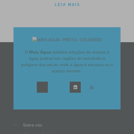
LEIA MAIS
O
Mais Água
viabiliza soluções de acesso à
água potável em regiões do semiárido e
polígono das secas onde a água é escassa ou o
acesso inexiste.
Sobre nós