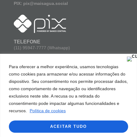
PIX: pix@maisagua.social
TELEFONE
(11) 95947-7777 (Whatsapp)
E-MAIL
Para oferecer a melhor experiência, usamos tecnologias
contato@maisagua.social
como cookies para armazenar e/ou acessar informações do
dispositivo. Seu consentimento nos permite processar dados,
ENDEREÇO
como comportamento de navegação ou identificadores
Avenida Paulista 777, sala 102 parte 03. Bela Vista. São
Paulo/SP. Cep: 01311-914.
exclusivos neste site. A recusa ou a retirada do
consentimento pode impactar algumas funcionalidades e
recursos.
Política de cookies
ACEITAR TUDO
Todos os direitos reservados. Mais Água © 2023