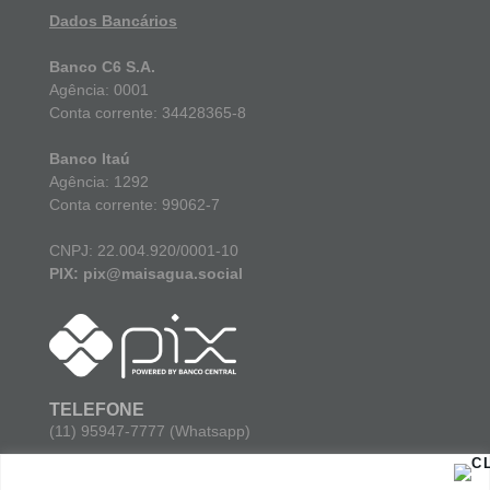
Dados Bancários
Banco C6 S.A.
Agência: 0001
Conta corrente: 34428365-8
Banco Itaú
Agência: 1292
Conta corrente: 99062-7
CNPJ: 22.004.920/0001-10
PIX: pix@maisagua.social
TELEFONE
(11) 95947-7777 (Whatsapp)
E-MAIL