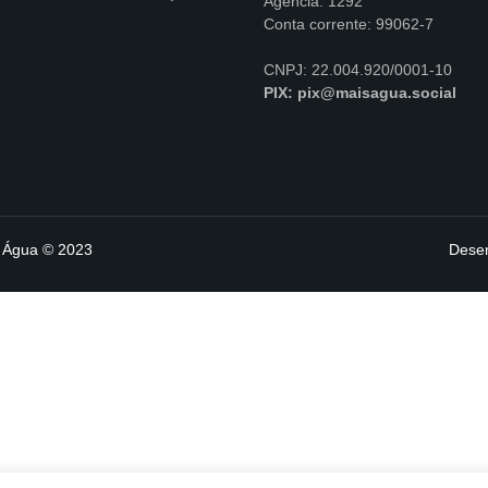
Agência: 1292
Conta corrente: 99062-7
CNPJ: 22.004.920/0001-10
PIX: pix@maisagua.social
s Água © 2023
Desen