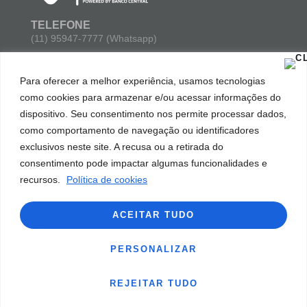
TELEFONE
(11) 95947-7777 (Whatsapp)
E-MAIL
Para oferecer a melhor experiência, usamos tecnologias
contato@maisagua.social
como cookies para armazenar e/ou acessar informações do
dispositivo. Seu consentimento nos permite processar dados,
ENDEREÇO
como comportamento de navegação ou identificadores
Avenida Paulista 777, sala 102 parte 03. Bela Vista. São
Paulo/SP. Cep: 01311-914.
exclusivos neste site. A recusa ou a retirada do
consentimento pode impactar algumas funcionalidades e
recursos.
Política de cookies
ACEITAR TUDO
Todos os direitos reservados. Mais Água © 2023
PERSONALIZAR
Desenvolvido por
Mediatriz
&
LC4
REJEITAR TUDO