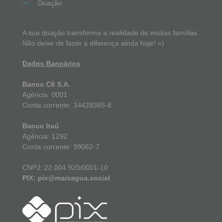
Doação
A sua doação transforma a realidade de muitas famílias.
Não deixe de fazer a diferença ainda hoje! =)
Dados Bancários
Banco C6 S.A.
Agência: 0001
Conta corrente: 34428365-8
Banco Itaú
Agência: 1292
Conta corrente: 99062-7
CNPJ: 22.004.920/0001-10
PIX: pix@maisagua.social