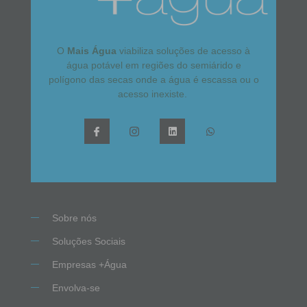
O
Mais Água
viabiliza soluções de acesso à
água potável em regiões do semiárido e
polígono das secas onde a água é escassa ou o
acesso inexiste.
Sobre nós
Soluções Sociais
Empresas +Água
Envolva-se