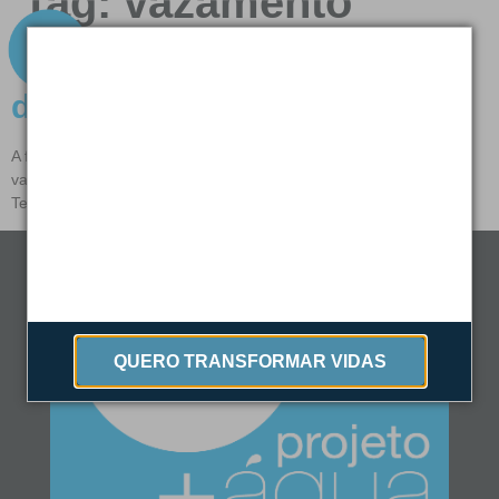
Tag:
vazamento
Vazamento na rede de
distribuição
A falta d’água não é tão fácil de ser resolvida quanto um
vazamento na rede de abastecimento que ocorreu no Centro de
Teresina foi. Acesse e entenda mais:
QUERO TRANSFORMAR VIDAS