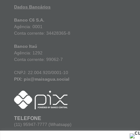
Dados Bancários
Banco C6 S.A.
Agência: 0001
Conta corrente: 34428365-8
Banco Itaú
Agência: 1292
Conta corrente: 99062-7
CNPJ: 22.004.920/0001-10
PIX: pix@maisagua.social
TELEFONE
(11) 95947-7777 (Whatsapp)
E-MAIL