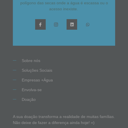
polígono das secas onde a água é escassa ou o
acesso inexiste.
Sobre nós
Soluções Sociais
Empresas +Água
Envolva-se
Doação
A sua doação transforma a realidade de muitas famílias.
Não deixe de fazer a diferença ainda hoje! =)