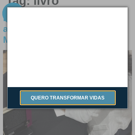
Tag:
livro
Lançamento de livro reverte
arrecadação para o Instituto
Mais Água
QUERO TRANSFORMAR VIDAS