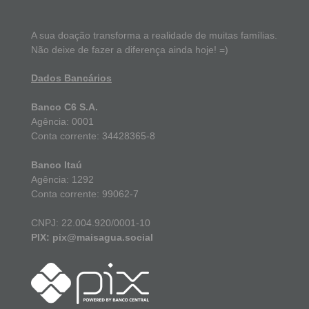
A sua doação transforma a realidade de muitas famílias.
Não deixe de fazer a diferença ainda hoje! =)
Dados Bancários
Banco C6 S.A.
Agência: 0001
Conta corrente: 34428365-8
Banco Itaú
Agência: 1292
Conta corrente: 99062-7
CNPJ: 22.004.920/0001-10
PIX: pix@maisagua.social