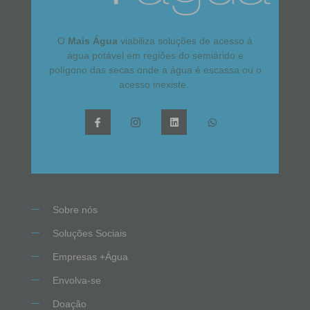
O
Mais Água
viabiliza soluções de acesso à
água potável em regiões do semiárido e
polígono das secas onde a água é escassa ou o
acesso inexiste.
Sobre nós
Soluções Sociais
Empresas +Água
Envolva-se
Doação