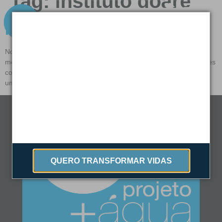
Tag:
instituto doare
Participe do dia de Doar
No ano de 2019, em 3 de dezembro, o Brasil inteiro será
mobilizado por este dia especial: Dia de Doar. Muitas organizações
com um único propósito, envolvendo pessoas e organizações em
uma causa. Doar!
QUERO TRANSFORMAR VIDAS