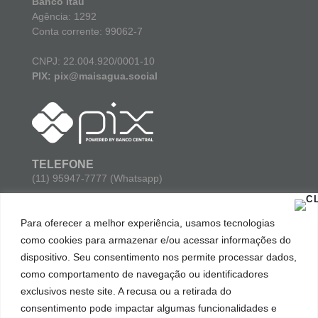
Banco Itaú
Agência: 1292
Conta corrente: 99062-7
CNPJ: 22.004.920/0001-10
PIX: pix@maisagua.social
TELEFONE
(11) 95947-7777 (Whatsapp)
E-MAIL
Para oferecer a melhor experiência, usamos tecnologias
contato@maisagua.social
como cookies para armazenar e/ou acessar informações do
dispositivo. Seu consentimento nos permite processar dados,
ENDEREÇO
como comportamento de navegação ou identificadores
Avenida Paulista 777, sala 102 parte 03. Bela Vista. São
Paulo/SP. Cep: 01311-914.
exclusivos neste site. A recusa ou a retirada do
consentimento pode impactar algumas funcionalidades e