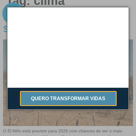
Tag:
clima
Os Impactos do El Niño no
Sertão em 2026
QUERO TRANSFORMAR VIDAS
O El Niño está previsto para 2026 com chances de ser o mais