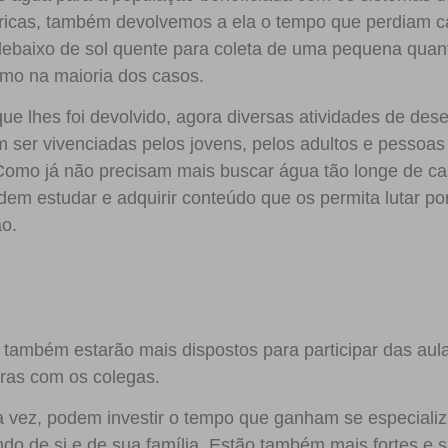
ricas, também devolvemos a ela o tempo que perdiam 
debaixo de sol quente para coleta de uma pequena qua
umo na maioria dos casos.
e lhes foi devolvido, agora diversas atividades de des
m ser vivenciadas pelos jovens, pelos adultos e pessoas
mo já não precisam mais buscar água tão longe de cas
dem estudar e adquirir conteúdo que os permita lutar po
o.
 também estarão mais dispostos para participar das au
iras com os colegas.
a vez, podem investir o tempo que ganham se especiali
ndo de si e de sua família. Estão também mais fortes e 