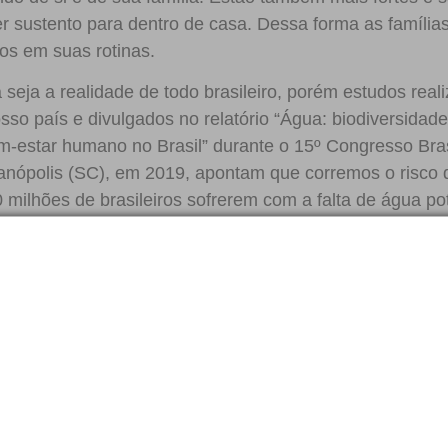
zer sustento para dentro de casa. Dessa forma as família
os em suas rotinas.
eja a realidade de todo brasileiro, porém estudos real
so país e divulgados no relatório “Água: biodiversidade
m-estar humano no Brasil” durante o 15º Congresso Bras
ianópolis (SC), em 2019, apontam que corremos o risco 
ilhões de brasileiros sofrerem com a falta de água pot
manhã pode trazer a mesma saúde, esperança e oportun
ue precisam de água potável e saneamento.
sa triste previsão e livrar muitos brasileiros dessa dur
você pode ser o agente de transformação que eles estão
,00 por mês, hoje, para que possamos alcançar mais 