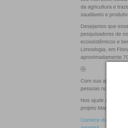
da agricultura e tra
saudáveis e produtiv
Desejamos que essa s
pesquisadores de nos
ecossistêmicos e be
Limnologia, em Flor
aproximadamente 70 m
🚰
Com sua ajuda, o a
pessoas no sertão q
Nos ajude a mudar es
projeto Mais Água, 
Comece doando R$30
amanhã.