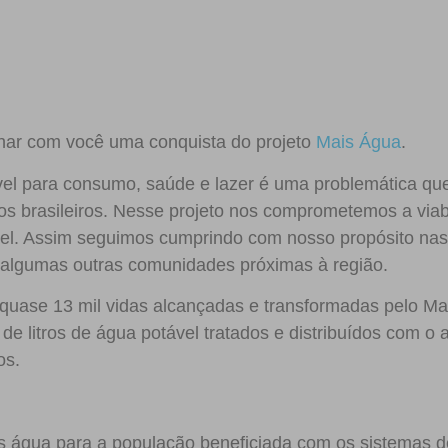
har com você uma conquista do projeto
Mais Água
.
ável para consumo, saúde e lazer é uma problemática qu
os brasileiros. Nesse projeto nos comprometemos a viab
el. Assim seguimos cumprindo com nosso propósito nas
e algumas outras comunidades próximas à região.
quase 13 mil vidas alcançadas e transformadas pelo M
de litros de água potável tratados e distribuídos com o 
os.
 água para a população beneficiada com os sistemas d