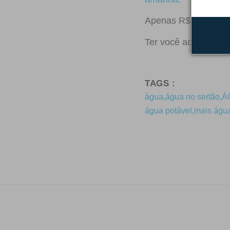
Apenas R$1,00 por d
Ter você ao nosso l
TAGS :
água
,
água no sertão
,
Á
água potável
,
mais águ