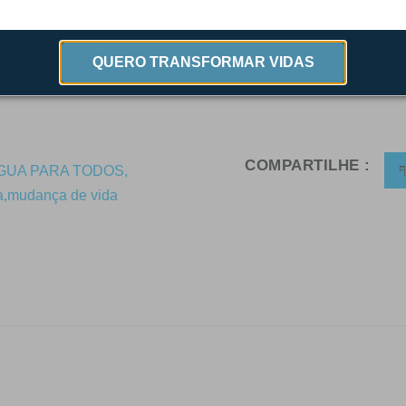
ia fará toda a diferença na vida de quem ainda tem sed
QUERO TRANSFORMAR VIDAS
ado também será uma grande conquista do projeto.
COMPARTILHE :
GUA PARA TODOS
,
a
,
mudança de vida