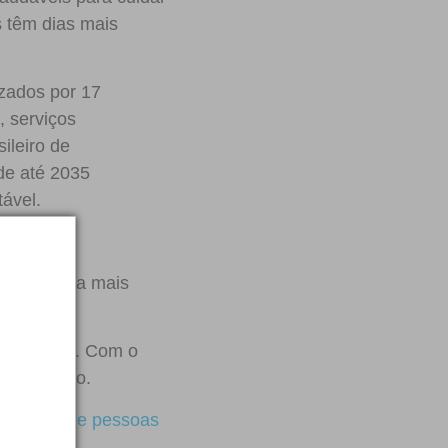
s têm dias mais
izados por 17
, serviços
ileiro de
de até 2035
ável.
idade para mais
a realidade. Com o
 esperando.
milhares de pessoas