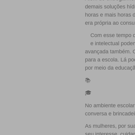
demais soluções híd
horas e mais horas 
era própria ao cons
Com esse tempo qu
e intelectual pode
avançada também. Co
para a escola. Lá po
por meio da educaçã
📚
🎓
No ambiente escolar
conversa e brincade
As mulheres, por su
seu interesse, cuida