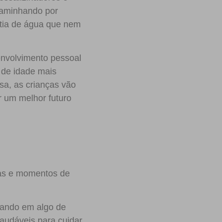
caminhando por
ntia de água que nem
envolvimento pessoal
 de idade mais
a, as crianças vão
r um melhor futuro
las e momentos de
zando em algo de
saudáveis para cuidar