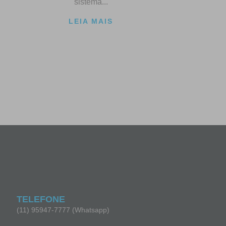
sistema...
LEIA MAIS
TELEFONE
(11) 95947-7777 (Whatsapp)