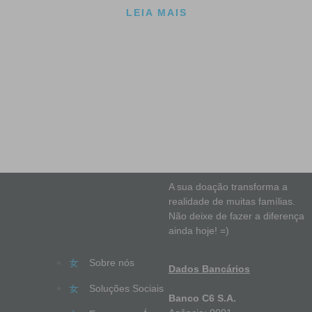
LEIA MAIS
A sua doação transforma a
realidade de muitas famílias.
Não deixe de fazer a diferença
ainda hoje! =)
Sobre nós
Dados Bancários
Soluções Sociais
Banco C6 S.A.