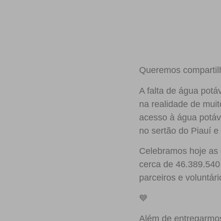
Queremos compartil
A falta de água pot
na realidade de muit
acesso à água potáv
no sertão do Piauí 
Celebramos hoje as 
cerca de 46.389.540 
parceiros e voluntári
💙
Além de entregarmos